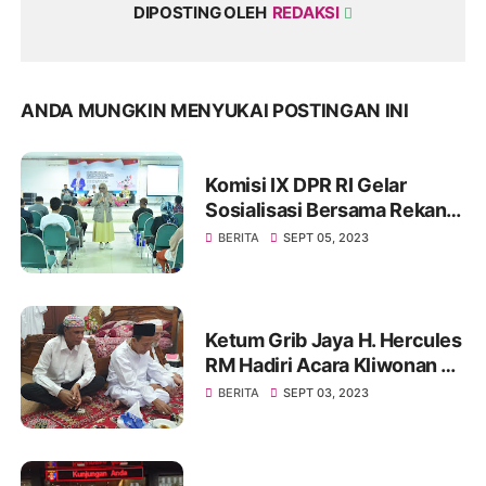
DIPOSTING OLEH
REDAKSI
ANDA MUNGKIN MENYUKAI POSTINGAN INI
Komisi IX DPR RI Gelar
Sosialisasi Bersama Rekan
Mitra Kerjanya BKKBN di
BERITA
SEPT 05, 2023
GOR Tanjung Duren Jakarta
Barat
Ketum Grib Jaya H. Hercules
RM Hadiri Acara Kliwonan di
Pekalongan dan Milad Ke 11
BERITA
SEPT 03, 2023
Ponpes Ora Aji di DI
Yogyakarta