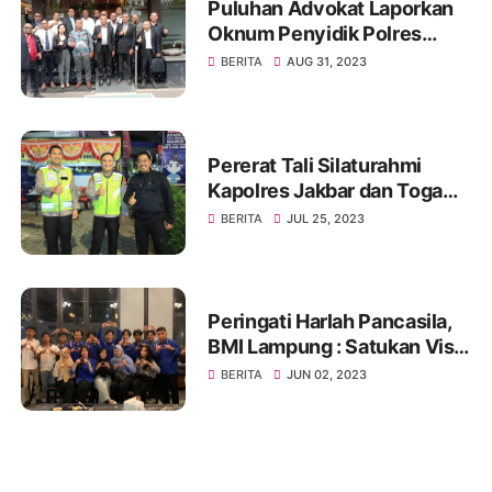
Puluhan Advokat Laporkan
Oknum Penyidik Polres
JAKSEL Ke Propam Mabes
BERITA
AUG 31, 2023
Polri
Pererat Tali Silaturahmi
Kapolres Jakbar dan Toga
Serta Tomas, Ini Kata Tokoh
BERITA
JUL 25, 2023
Pemuda Jakbar H. Umar
Abdul Aziz
Peringati Harlah Pancasila,
BMI Lampung : Satukan Visi,
Merajut Persatuan
BERITA
JUN 02, 2023