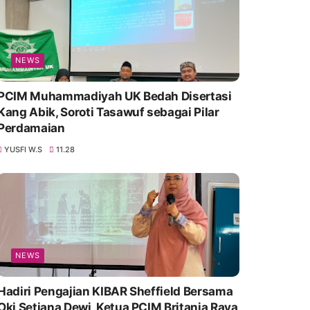
NEWS
PCIM Muhammadiyah UK Bedah Disertasi
Kang Abik, Soroti Tasawuf sebagai Pilar
Perdamaian
YUSFI W.S
11.28
NEWS
Hadiri Pengajian KIBAR Sheffield Bersama
Oki Setiana Dewi, Ketua PCIM Britania Raya