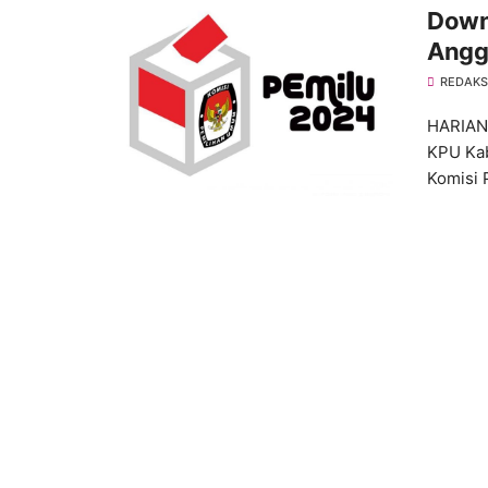
Down
Angg
Pemi
REDAKS
HARIAN
KPU Ka
Komisi 