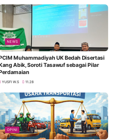
NEWS
PCIM Muhammadiyah UK Bedah Disertasi
Kang Abik, Soroti Tasawuf sebagai Pilar
Perdamaian
YUSFI W.S
11.28
OPINI