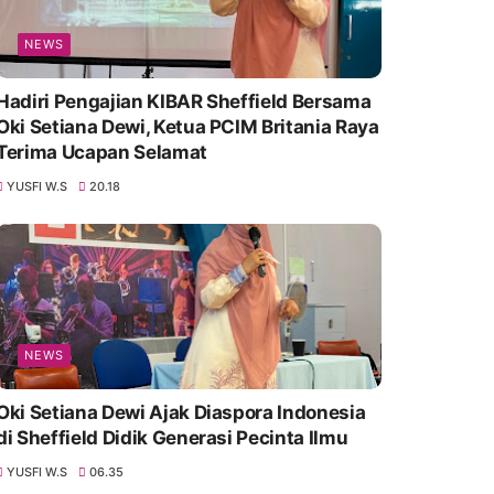
NEWS
Hadiri Pengajian KIBAR Sheffield Bersama
Oki Setiana Dewi, Ketua PCIM Britania Raya
Terima Ucapan Selamat
YUSFI W.S
20.18
NEWS
Oki Setiana Dewi Ajak Diaspora Indonesia
di Sheffield Didik Generasi Pecinta Ilmu
YUSFI W.S
06.35