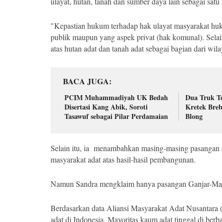
ulayat, hutan, tanah dan sumber daya lain sebagai sat
"Kepastian hukum terhadap hak ulayat masyarakat huk
publik maupun yang aspek privat (hak komunal). Selai
atas hutan adat dan tanah adat sebagai bagian dari wila
BACA JUGA
PCIM Muhammadiyah UK Bedah
Dua Truk Te
Disertasi Kang Abik, Soroti
Kretek Breb
Tasawuf sebagai Pilar Perdamaian
Blong
Selain itu, ia menambahkan masing-masing pasangan
masyarakat adat atas hasil-hasil pembangunan.
Namun Sandra mengklaim hanya pasangan Ganjar-Mahf
Berdasarkan data Aliansi Masyarakat Adat Nusantara 
adat di Indonesia. Mayoritas kaum adat tinggal di ber