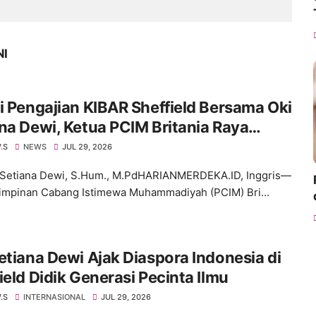
NI
i Pengajian KIBAR Sheffield Bersama Oki
na Dewi, Ketua PCIM Britania Raya
ma Ucapan Selamat
.S
NEWS
JUL 29, 2026
 Setiana Dewi, S.Hum., M.PdHARIANMERDEKA.ID, Inggris—
impinan Cabang Istimewa Muhammadiyah (PCIM) Bri...
etiana Dewi Ajak Diaspora Indonesia di
ield Didik Generasi Pecinta Ilmu
.S
INTERNASIONAL
JUL 29, 2026