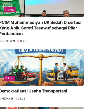
NEWS
PCIM Muhammadiyah UK Bedah Disertasi
Kang Abik, Soroti Tasawuf sebagai Pilar
Perdamaian
YUSFI W.S
11.28
OPINI
Demokratisasi Usaha Transportasi
REDAKSI
08.26