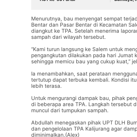
Alami Krisi
Menurutnya, bau menyengat sempat terja
Bentar dan Pasar Bentar di Kecamatan Sal
diangkut ke TPA. Setelah menerima lapor
sampah dari wilayah tersebut.
“Kami turun langsung ke Salem untuk me
pengangkutan dilakukan pada hari Jumat ke
sehingga memicu bau yang cukup kuat,” je
Ia menambahkan, saat perataan mengguna
tertutup dapat terbuka kembali. Kondisi 
lebih terasa.
Untuk mengurangi dampak bau, pihak pen
di beberapa area TPA. Langkah tersebut
muncul dari tumpukan sampah.
Abdullah menegaskan pihak UPT DLH Bumi
dan pengelolaan TPA Kalijurang agar damp
diminimalkan.(Alex)