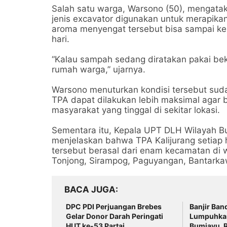
Salah satu warga, Warsono (50), mengataka
jenis excavator digunakan untuk merapik
aroma menyengat tersebut bisa sampai ke
hari.
“Kalau sampah sedang diratakan pakai be
rumah warga,” ujarnya.
Warsono menuturkan kondisi tersebut sudah
TPA dapat dilakukan lebih maksimal agar 
masyarakat yang tinggal di sekitar lokasi.
Sementara itu, Kepala UPT DLH Wilayah B
menjelaskan bahwa TPA Kalijurang setiap
tersebut berasal dari enam kecamatan di w
Tonjong, Sirampog, Paguyangan, Bantarka
BACA JUGA
DPC PDI Perjuangan Brebes
Banjir Ban
Gelar Donor Darah Peringati
Lumpuhka
HUT ke-53 Partai
Bumiayu, 