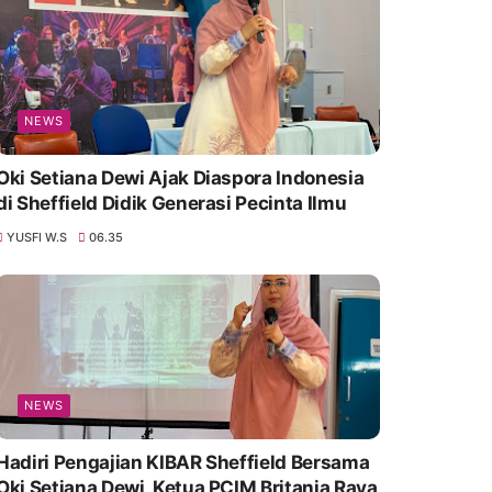
NEWS
Oki Setiana Dewi Ajak Diaspora Indonesia
di Sheffield Didik Generasi Pecinta Ilmu
YUSFI W.S
06.35
NEWS
Hadiri Pengajian KIBAR Sheffield Bersama
Oki Setiana Dewi, Ketua PCIM Britania Raya