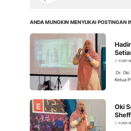
ANDA MUNGKIN MENYUKAI POSTINGAN I
Hadir
Setia
Teri
YUSFI W
Dr. Oki
Ketua P
Oki S
Sheff
YUSFI W