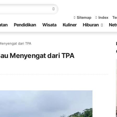
Sitemap
Index
Te
atan
Pendidikan
Wisata
Kuliner
Hiburan
Net
 Menyengat dari TPA
Bau Menyengat dari TPA