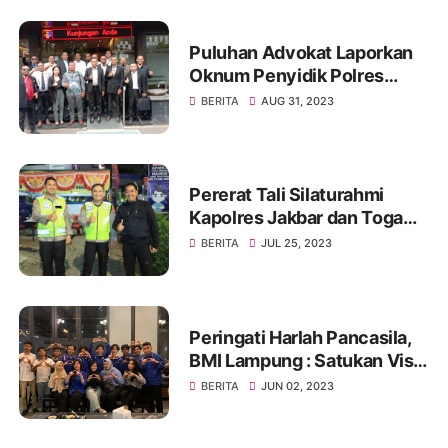
Yogyakarta
Puluhan Advokat Laporkan
Oknum Penyidik Polres
JAKSEL Ke Propam Mabes
BERITA
AUG 31, 2023
Polri
Pererat Tali Silaturahmi
Kapolres Jakbar dan Toga
Serta Tomas, Ini Kata Tokoh
BERITA
JUL 25, 2023
Pemuda Jakbar H. Umar
Abdul Aziz
Peringati Harlah Pancasila,
BMI Lampung : Satukan Visi,
Merajut Persatuan
BERITA
JUN 02, 2023