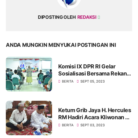
DIPOSTING OLEH
REDAKSI
ANDA MUNGKIN MENYUKAI POSTINGAN INI
Komisi IX DPR RI Gelar
Sosialisasi Bersama Rekan
Mitra Kerjanya BKKBN di
BERITA
SEPT 05, 2023
GOR Tanjung Duren Jakarta
Barat
Ketum Grib Jaya H. Hercules
RM Hadiri Acara Kliwonan di
Pekalongan dan Milad Ke 11
BERITA
SEPT 03, 2023
Ponpes Ora Aji di DI