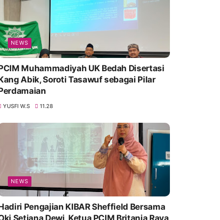
NEWS
PCIM Muhammadiyah UK Bedah Disertasi
Kang Abik, Soroti Tasawuf sebagai Pilar
Perdamaian
YUSFI W.S
11.28
NEWS
Hadiri Pengajian KIBAR Sheffield Bersama
Oki Setiana Dewi, Ketua PCIM Britania Raya