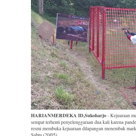
HARIANMERDEKA ID,Sukoharjo
- Kejuaraan me
sempat terhenti penyelenggaraan dua kali karena pa
resmi membuka kejuaraan dilapangan menembak mark
Sabtu (20/05).