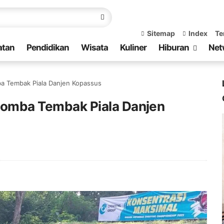
Sitemap
Index
Te
atan
Pendidikan
Wisata
Kuliner
Hiburan
Net
mba Tembak Piala Danjen Kopassus
 Lomba Tembak Piala Danjen