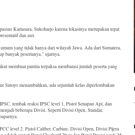
assus Kartasura, Sukoharjo karena lokasinya merupakan tepat
esentatif dan asri.
t umum yang tidak hanya dari wilayah Jawa. Ada dari Sumatera,
up banyak pesertanya,” ujarnya.
ikut membuat panitia terpaksa membatasi jumlah peserta yang
tur Sutoyo menambahkan, ada sejumlah kelas diperlombakan
 IPSC, tembak reaksi IPSC level 1, Pistol Senapan Api, dan
menjadi beberapa Divisi. Seperti Divisi Open, Standar,
 paparnya.
CC level 2. Pistol Caliber, Carbine, Divisi Open, Divisi Pijera
nya adalah materi Pistol Eksekutif 20 m dan Pistol Presisi jarak 25