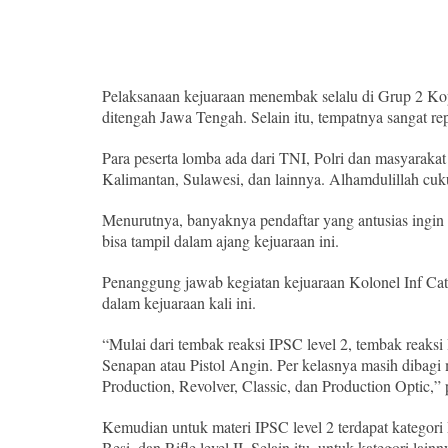
Pelaksanaan kejuaraan menembak selalu di Grup 2 Kop
ditengah Jawa Tengah. Selain itu, tempatnya sangat repr
Para peserta lomba ada dari TNI, Polri dan masyaraka
Kalimantan, Sulawesi, dan lainnya. Alhamdulillah cuk
Menurutnya, banyaknya pendaftar yang antusias ingin 
bisa tampil dalam ajang kejuaraan ini.
Penanggung jawab kegiatan kejuaraan Kolonel Inf Ca
dalam kejuaraan kali ini.
“Mulai dari tembak reaksi IPSC level 2, tembak reaksi
Senapan atau Pistol Angin. Per kelasnya masih dibagi 
Production, Revolver, Classic, dan Production Optic,”
Kemudian untuk materi IPSC level 2 terdapat kategori P
Besi, dan Rifle level II. Selain itu, untuk kategori lain