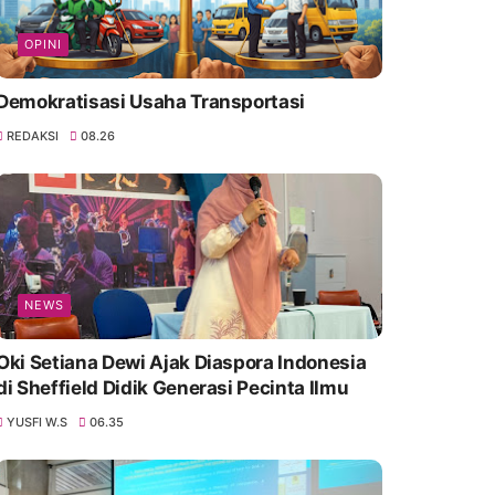
OPINI
Demokratisasi Usaha Transportasi
REDAKSI
08.26
NEWS
Oki Setiana Dewi Ajak Diaspora Indonesia
di Sheffield Didik Generasi Pecinta Ilmu
YUSFI W.S
06.35