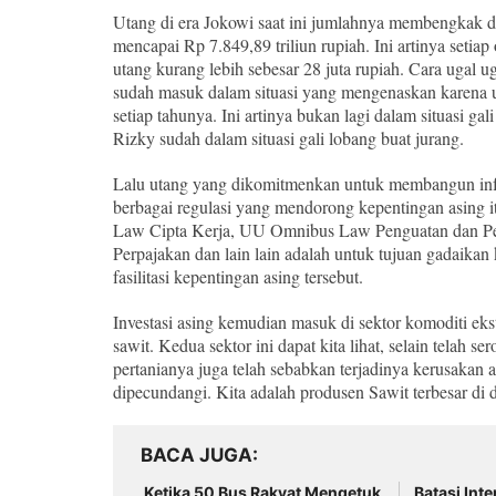
Utang di era Jokowi saat ini jumlahnya membengkak dr
mencapai Rp 7.849,89 triliun rupiah. Ini artinya seti
utang kurang lebih sebesar 28 juta rupiah. Cara ugal u
sudah masuk dalam situasi yang mengenaskan karena u
setiap tahunya. Ini artinya bukan lagi dalam situasi ga
Rizky sudah dalam situasi gali lobang buat jurang.
Lalu utang yang dikomitmenkan untuk membangun infra
berbagai regulasi yang mendorong kepentingan asing
Law Cipta Kerja, UU Omnibus Law Penguatan dan 
Perpajakan dan lain lain adalah untuk tujuan gadaikan
fasilitasi kepentingan asing tersebut.
Investasi asing kemudian masuk di sektor komoditi ek
sawit. Kedua sektor ini dapat kita lihat, selain telah s
pertanianya juga telah sebabkan terjadinya kerusakan
dipecundangi. Kita adalah produsen Sawit terbesar di 
BACA JUGA
Ketika 50 Bus Rakyat Mengetuk
Batasi Int