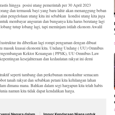
astis hingga posisi utang pemerintah per 30 April 2023
ap orang dan termasuk bayi yang baru lahir akan menanggung beban
galan pengelolaan utang kita ini sebabkan kondisi utang kita juga
ntuk membayar angsuran dan bunganya kita harus berutang lagi
li lobang tutup lobang lagi, tapi meminjam istilah ekonom Awalil
struktur itu diberikan lagi rompi pengaman dengan dibuat
 itu masuk kuasai ekonomi kita. Undang Undang ( UU) Omnibus
Pengembangan Kektor Keuangan ( PPSK), UU Omnibus Law
 kepentingan kesejahteraan dan kedaulatan rakyat ini demi
straktif seperti tambang dan perkebunan monokultur semacam
erobot tanah rakyat dan sebabkan petani kita kehilangan lahan
 alam dimana mana. Bahkan dalam segi hargapun kita telah habis
dunia namun kita tidak dapat kendalikan harga.
ervensi Negara dalam
Impor Kendaraan Niaga untuk