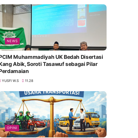
NEWS
PCIM Muhammadiyah UK Bedah Disertasi
Kang Abik, Soroti Tasawuf sebagai Pilar
Perdamaian
YUSFI W.S
11.28
OPINI