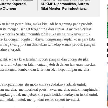
Suroto: Koperasi
KDKMP Dipersoalkan, Suroto
ap Otonom
Nilai Menteri Perindustrian
Tidak Sinkron dengan Program
Pangan
an lahan petani kita, maka kita jadi bergantung pada produk
 Kita menjadi sangat tergantung dari suplai Amerika Serikat
a Amerika Serikat memilih lebih suka mengirimkanya untuk
ereka dengan begitu enaknya mengurangi suplai ke negara kita
an harga yang jika ini dilakukan terhadap semua produk pangan
dahnya terjadi.
tik secara keseluruhan seperti pangan dan energi itu jika
seluruh kebijakan kita menjadi jatuh di dalam tawanan mereka.
a kita menjadi lembek dan tertawan oleh kepentingan mereka
ra negara maju itu motivasinya setidaknya adalah untuk
auan mereka, memperkuat posisi tawar mereka, untuk menghindari
 tingkat global, menjebak kita pada ketidakberdayaan fiskal untuk
adi, adalah untuk menghidari resiko seperti investasi.