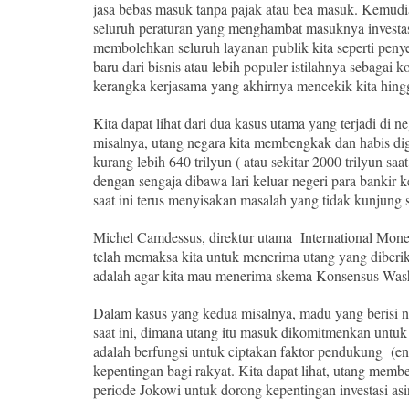
jasa bebas masuk tanpa pajak atau bea masuk. Kemudi
seluruh peraturan yang menghambat masuknya investasi 
membolehkan seluruh layanan publik kita seperti penye
baru dari bisnis atau lebih populer istilahnya sebagai
kerangka kerjasama yang akhirnya mencekik kita hingg
Kita dapat lihat dari dua kasus utama yang terjadi di ne
misalnya, utang negara kita membengkak dan habis d
kurang lebih 640 trilyun ( atau sekitar 2000 trilyun sa
dengan sengaja dibawa lari keluar negeri para bankir
saat ini terus menyisakan masalah yang tidak kunjung 
Michel Camdessus, direktur utama International Monet
telah memaksa kita untuk menerima utang yang diberika
adalah agar kita mau menerima skema Konsensus Was
Dalam kasus yang kedua misalnya, madu yang berisi n
saat ini, dimana utang itu masuk dikomitmenkan untu
adalah berfungsi untuk ciptakan faktor pendukung (en
kepentingan bagi rakyat. Kita dapat lihat, utang membe
periode Jokowi untuk dorong kepentingan investasi asi