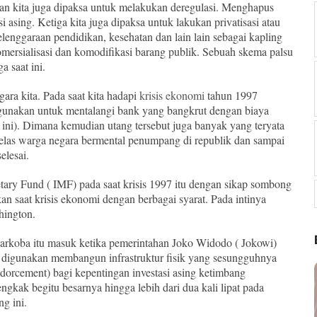
an kita juga dipaksa untuk melakukan deregulasi. Menghapus
asing. Ketiga kita juga dipaksa untuk lakukan privatisasi atau
lenggaraan pendidikan, kesehatan dan lain lain sebagai kapling
 komersialisasi dan komodifikasi barang publik. Sebuah skema palsu
a saat ini.
gara kita. Pada saat kita hadapi
krisis ekonomi
tahun 1997
igunakan untuk mentalangi bank yang bangkrut dengan biaya
at ini). Dimana kemudian utang tersebut juga banyak yang teryata
 kelas warga negara bermental penumpang di republik dan sampai
selesai.
ary Fund ( IMF) pada saat krisis 1997 itu dengan sikap sombong
n saat krisis ekonomi dengan berbagai syarat. Pada intinya
hington.
arkoba itu masuk ketika pemerintahan Joko Widodo ( Jokowi)
k digunakan membangun infrastruktur fisik yang sesungguhnya
dorcement) bagi kepentingan investasi asing ketimbang
ngkak begitu besarnya hingga lebih dari dua kali lipat pada
ng ini.