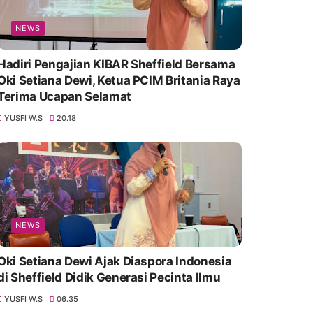
NEWS
Hadiri Pengajian KIBAR Sheffield Bersama
Oki Setiana Dewi, Ketua PCIM Britania Raya
Terima Ucapan Selamat
YUSFI W.S
20.18
NEWS
Oki Setiana Dewi Ajak Diaspora Indonesia
di Sheffield Didik Generasi Pecinta Ilmu
YUSFI W.S
06.35