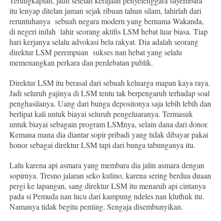
Terungkaplah, jauh setelah kerajaan penyelenggara sayembara
itu lenyap ditelan jaman sejak ribuan tahun silam, lahirlah dari
reruntuhanya sebuah negara modern yang bernama Wakanda,
di negeri inilah lahir seorang aktifis LSM hebat luar biasa. Tiap
hari kerjanya selalu advokasi bela rakyat. Dia adalah seorang
direktur LSM perempuan sukses nan hebat yang selalu
memenangkan perkara dan perdebatan publik.
Direktur LSM itu berasal dari sebuah keluarga mapan kaya raya.
Jadi seluruh gajinya di LSM tentu tak berpengaruh terhadap soal
penghasilanya. Uang dari bunga depositonya saja lebih lebih dan
berlipat kali untuk biayai seluruh pengeluaranya. Termasuk
untuk biayai sebagain program LSMnya, selain dana dari donor.
Kemana mana dia diantar sopir pribadi yang tidak dibayar pakai
honor sebagai direktur LSM tapi dari bunga tabunganya itu.
Lalu karena api asmara yang membara dia jalin asmara dengan
sopirnya. Tresno jalaran seko kulino, karena sering berdua duaan
pergi ke lapangan, sang direktur LSM itu menaruh api cintanya
pada si Pemuda nan lucu dari kampung ndeles nan kluthuk itu.
Namanya tidak begitu penting. Sengaja disembunyikan.