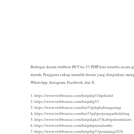
Berbagai desain twibbon HUT ke-53 PDIP kini tersedia secara gr
daerah. Pengguna cukup memilih desain yang diinginkan, mengu
WhatsApp, Instagram, Facebook, dan X.
1.
https://www.twibbonize.com/hutpdip53dpdsulut
2.
https://www.twibbonize.com/hutpdip53
3.
https://www.twibbonize.com/hut53pdipkabtangerang
4.
https://www.twibbonize.com/hut53pdiperjuanganbuleleng
5.
https://www.twibbonize.com/hutpdipke53kabupatenmelawi
6.
https://www.twibbonize.com/hutpdiprawalumbu
7.
https://www.twibbonize.com/hutpdip53pemalang2026