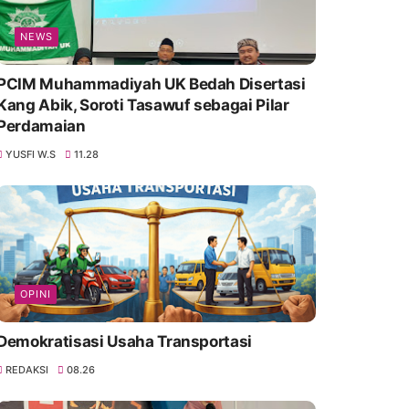
NEWS
PCIM Muhammadiyah UK Bedah Disertasi
Kang Abik, Soroti Tasawuf sebagai Pilar
Perdamaian
YUSFI W.S
11.28
OPINI
Demokratisasi Usaha Transportasi
REDAKSI
08.26