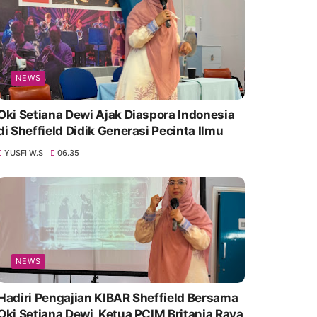
NEWS
Oki Setiana Dewi Ajak Diaspora Indonesia
di Sheffield Didik Generasi Pecinta Ilmu
YUSFI W.S
06.35
NEWS
Hadiri Pengajian KIBAR Sheffield Bersama
Oki Setiana Dewi, Ketua PCIM Britania Raya