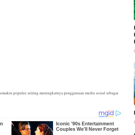
g semakin populer, seiring meningkatnya penggunaan media sosial sebagai