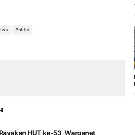
ews
Politik
NI
 Rayakan HUT ke-53, Warganet