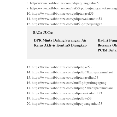
8.
https://www.twibbonize.com/pdiperjuanganhut53
9.
https://www.twibbonize.com/hut53-pdiperjuangankotaserang
10.
https://www.twibbonize.com/pdiptangsel53
11.
https://www.twibbonize.com/pdipurwakartahut53
12.
https://www.twibbonize.com/hut53pdiperjuangan
BACA JUGA
DPR Minta Dalang Serangan Air
Hadiri Peng
Keras Aktivis KontraS Diungkap
Bersama Oki
PCIM Brita
Ucapan Sel
13.
https://www.twibbonize.com/hutpdipke53
14.
https://www.twibbonize.com/hutpdip53kabupatenmelawi
15.
https://www.twibbonize.com/pdiptangselhut53
16.
https://www.twibbonize.com/hut53pdiptulungagung
17.
https://www.twibbonize.com/hutpdip53kabupatenmelawi
18.
https://www.twibbonize.com/pdipurwakartahut53
19.
https://www.twibbonize.com/hutpdipke53
20.
https://www.twibbonize.com/pdiperjuanganhut53